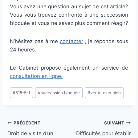
Vous avez une question au sujet de cet article?
Vous vous trouvez confronté à une succession
bloquée et vous ne savez plus comment réagir?
N’hésitez pas à me
contacter
, je réponds sous
24 heures.
Le Cabinet propose également un service de
consultation en ligne.
Étiquettes
#
815-5-1
#
succession bloquée
#
vente d'un bien
de
la
publication :
Navigation
PRÉCÉDENT
SUIVANT
Droit de visite d’un
Difficultés pour établir
de