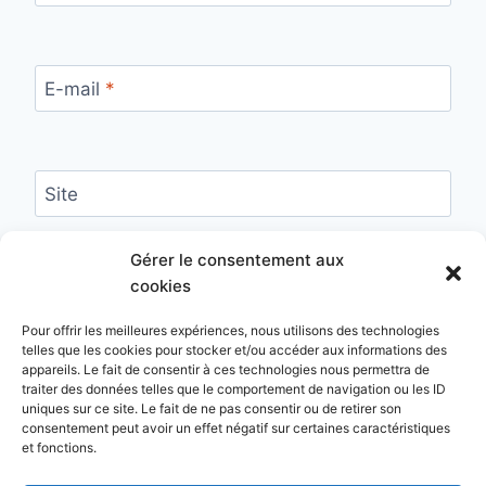
E-mail
*
Site
Enregistrer mon nom, mon e-mail et mon site
Gérer le consentement aux
dans le navigateur pour mon prochain
cookies
commentaire.
Pour offrir les meilleures expériences, nous utilisons des technologies
telles que les cookies pour stocker et/ou accéder aux informations des
appareils. Le fait de consentir à ces technologies nous permettra de
traiter des données telles que le comportement de navigation ou les ID
uniques sur ce site. Le fait de ne pas consentir ou de retirer son
consentement peut avoir un effet négatif sur certaines caractéristiques
et fonctions.
Mentions légales
Consultation en ligne