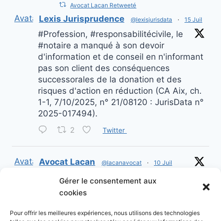
Avocat Lacan Retweeté
Avatar
Lexis Jurisprudence
@lexisjurisdata
·
15 Juil
#Profession, #responsabilitécivile, le
#notaire a manqué à son devoir
d'information et de conseil en n'informant
pas son client des conséquences
successorales de la donation et des
risques d'action en réduction (CA Aix, ch.
1-1, 7/10/2025, n° 21/08120 : JurisData n°
2025-017494).
2
Twitter
Avatar
Avocat Lacan
@lacanavocat
·
10 Juil
Testament contesté : la graphologie
Gérer le consentement aux
au cœur d’une bataille d’héritage
cookies
Twitter
Pour offrir les meilleures expériences, nous utilisons des technologies