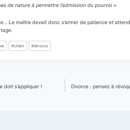
as de nature à permettre l’admission du pourvo
i ».
e… Le maître devait donc s’armer de patience et attendr
rtage.
ie
#
chien
#
divorce
doit s’appliquer !
Divorce : pensez à révoqu