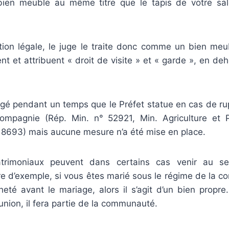
ien meuble au même titre que le tapis de votre sal
tion légale, le juge le traite donc comme un bien meu
nt et attribuent « droit de visite » et « garde », en de
sagé pendant un temps que le Préfet statue en cas de ru
compagnie (Rép. Min. n° 52921, Min. Agriculture et
. 8693) mais aucune mesure n’a été mise en place.
trimoniaux peuvent dans certains cas venir au se
tre d’exemple, si vous êtes marié sous le régime de la 
heté avant le mariage, alors il s’agit d’un bien propre.
union, il fera partie de la communauté.