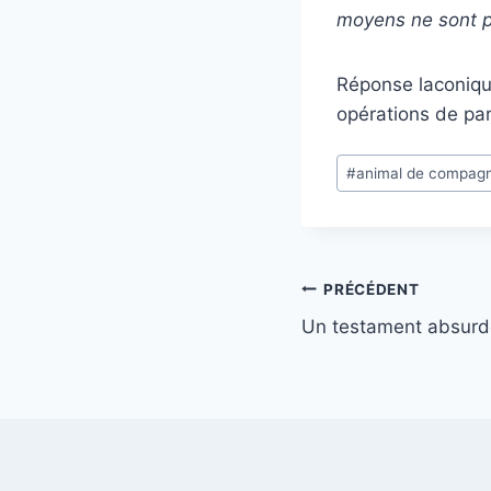
moyens ne sont p
Réponse laconiqu
opérations de pa
Étiquettes
#
animal de compagn
de
la
publication :
Navigation
PRÉCÉDENT
Un testament absurde 
de
l’article