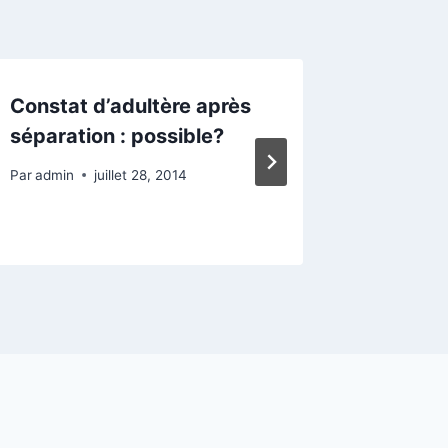
Constat d’adultère après
Divorce
séparation : possible?
révoque
à votre
Par
admin
juillet 28, 2014
Par
admin