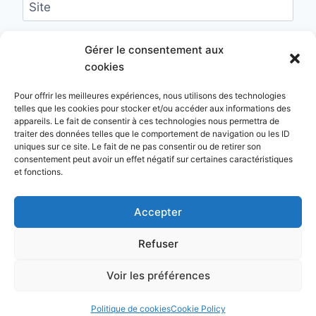
Site
Enregistrer mon nom, mon e-mail et mon site
Gérer le consentement aux
dans le navigateur pour mon prochain
cookies
commentaire.
Pour offrir les meilleures expériences, nous utilisons des technologies
telles que les cookies pour stocker et/ou accéder aux informations des
appareils. Le fait de consentir à ces technologies nous permettra de
traiter des données telles que le comportement de navigation ou les ID
uniques sur ce site. Le fait de ne pas consentir ou de retirer son
consentement peut avoir un effet négatif sur certaines caractéristiques
et fonctions.
Mentions légales
Consultation en ligne
Politique de cookies (UE)
Accepter
Refuser
© 2026 Emmanuelle LABANDIBAR-LACAN
Voir les préférences
Avocat
Politique de cookies
Cookie Policy