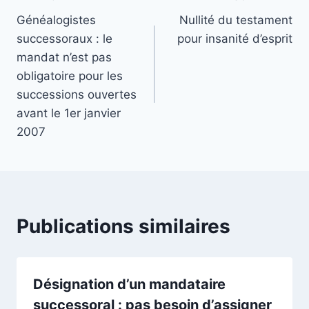
Navigation
Généalogistes
Nullité du testament
de
successoraux : le
pour insanité d’esprit
l’article
mandat n’est pas
obligatoire pour les
successions ouvertes
avant le 1er janvier
2007
Publications similaires
Désignation d’un mandataire
successoral : pas besoin d’assigner