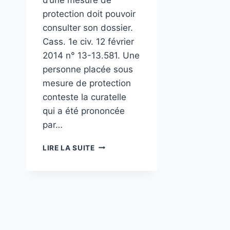
protection doit pouvoir
consulter son dossier.
Cass. 1e civ. 12 février
2014 n° 13-13.581. Une
personne placée sous
mesure de protection
conteste la curatelle
qui a été prononcée
par…
TUTELLE
LIRE LA SUITE
OU
CURATELLE
:
LE
RESPECT
DES
DROITS