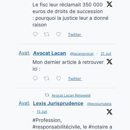
Le fisc leur réclamait 350 000
euros de droits de succession
: pourquoi la justice leur a donné
raison
Twitter
Avatar
Avocat Lacan
@lacanavocat
·
21 Juil
Mon dernier article à retrouver
ici :
Twitter
Avocat Lacan Retweeté
Avatar
Lexis Jurisprudence
@lexisjurisdata
·
15 Juil
#Profession,
#responsabilitécivile, le #notaire a