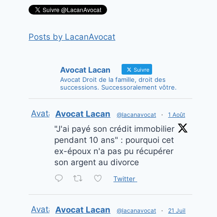
Posts by LacanAvocat
Avocat Lacan
Suivre
Avocat Droit de la famille, droit des
successions. Successoralement vôtre.
Avatar
Avocat Lacan
@lacanavocat
·
1 Août
"J'ai payé son crédit immobilier
pendant 10 ans" : pourquoi cet
ex-époux n'a pas pu récupérer
son argent au divorce
Twitter
Avatar
Avocat Lacan
@lacanavocat
·
21 Juil